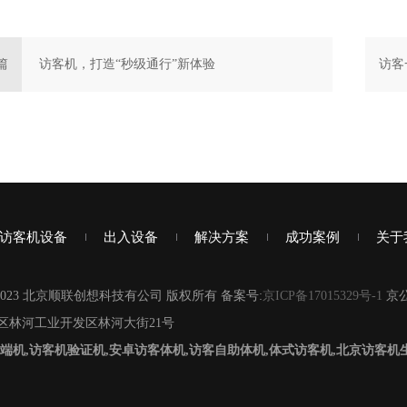
篇
访客机，打造“秒级通行”新体验
访客
访客机设备
出入设备
解决方案
成功案例
关于
2007-2023 北京顺联创想科技有公司 版权所有 备案号:
京ICP备17015329号-1
京公
区林河工业开发区林河大街21号
端机,访客机验证机,安卓访客体机,访客自助体机,体式访客机,北京访客机