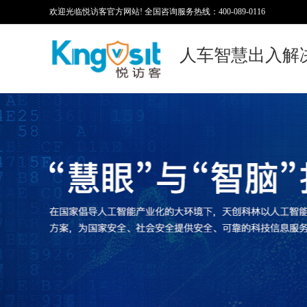
欢迎光临悦访客官方网站! 全国咨询服务热线：400-089-0116
人车智慧出入解