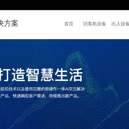
决方案
首页
访客机设备
出入设