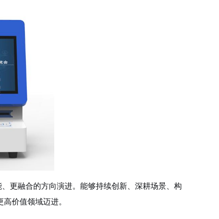
、更融合的方向演进。能够持续创新、深耕场景、构
更高价值领域迈进。