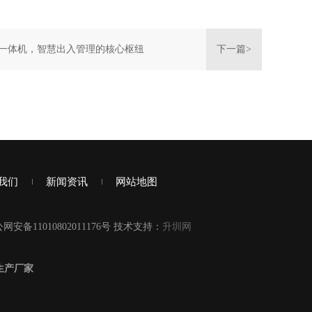
一体机，智慧出入管理的核心枢纽
下一篇>
我们
新闻资讯
网站地图
网安备11010802011176号 技术支持：
升圳网
生产厂家