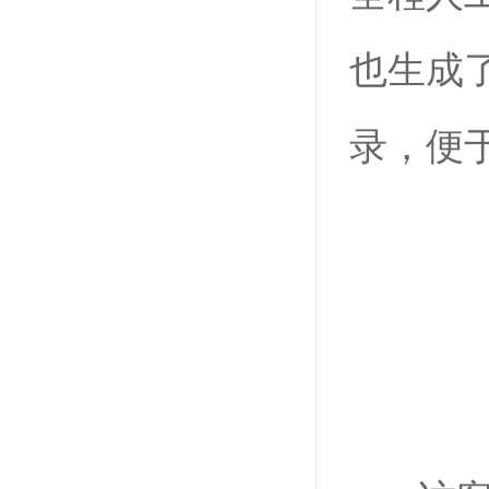
也生成
录，便